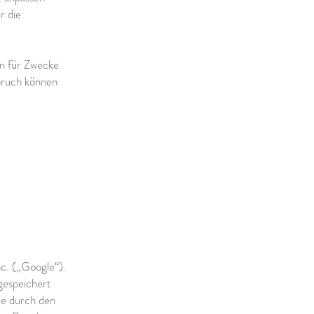
r die
en für Zwecke
pruch können
c. („Google“).
gespeichert
ie durch den