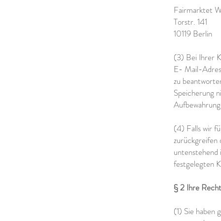
Fairmarktet 
Torstr. 141
10119 Berlin
(3) Bei Ihrer 
E- Mail-Adres
zu beantworte
Speicherung ni
Aufbewahrungs
(4) Falls wir 
zurückgreifen
untenstehend i
festgelegten K
§ 2 Ihre Rech
(1) Sie haben 