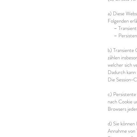
a) Diese Webs
Folgenden e
– Transiente
– Persistente
b) Transiente 
zählen insbeso
welcher sich 
Dadurch kann 
Die Session-C
c) Persistente
nach Cookie un
Browsers jeder
d) Sie können 
Annahme von Th