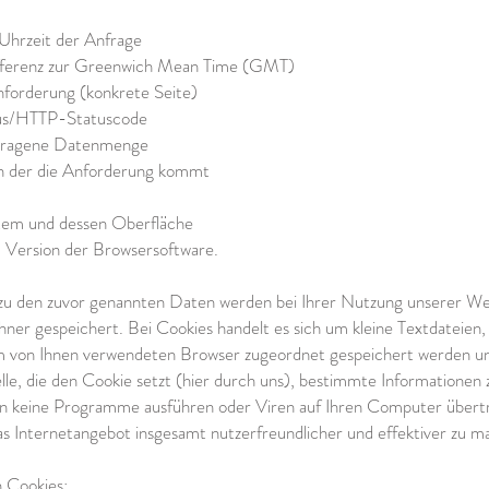
hrzeit der Anfrage
fferenz zur Greenwich Mean Time (GMT)
nforderung (konkrete Seite)
tus/HTTP-Statuscode
rtragene Datenmenge
n der die Anforderung kommt
tem und dessen Oberfläche
 Version der Browsersoftware.
h zu den zuvor genannten Daten werden bei Ihrer Nutzung unserer We
ner gespeichert. Bei Cookies handelt es sich um kleine Textdateien, 
m von Ihnen verwendeten Browser zugeordnet gespeichert werden u
lle, die den Cookie setzt (hier durch uns), bestimmte Informationen 
n keine Programme ausführen oder Viren auf Ihren Computer übertr
as Internetangebot insgesamt nutzerfreundlicher und effektiver zu m
n Cookies: