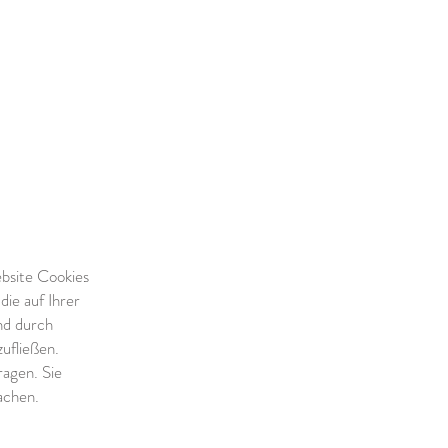
bsite Cookies
die auf Ihrer
nd durch
zufließen.
agen. Sie
achen.