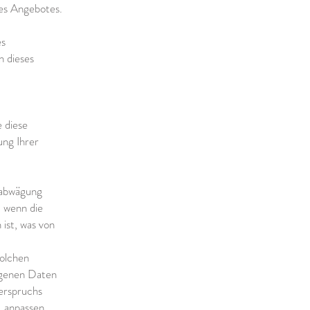
es Angebotes.
es
n dieses
e diese
ung Ihrer
nabwägung
, wenn die
 ist, was von
solchen
ogenen Daten
derspruchs
. anpassen