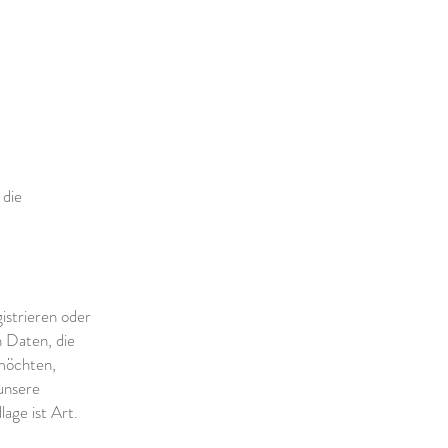
 die
istrieren oder
n Daten, die
 möchten,
 unsere
age ist Art.