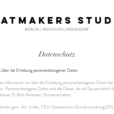
latmakers stud
BERLIN | MÜNCHEN
| DÜSSELDORF
Datenschutz
on über die Erhebung personenbezogener Daten
den informieren wir über die Erhebung personenbezogener Daten be
e. Personenbezogene Daten sind alle Daten, die auf Sie persönlich be
dresse, E-Mail-Adressen, Nutzerverhalten.
tlicher gem. Art. 4 Abs. 7 EU-Datenschutz-Grundverordnung (D