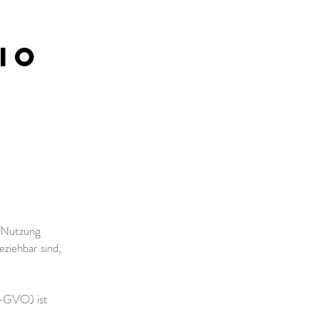
io
i Nutzung
ziehbar sind,
S-GVO) ist