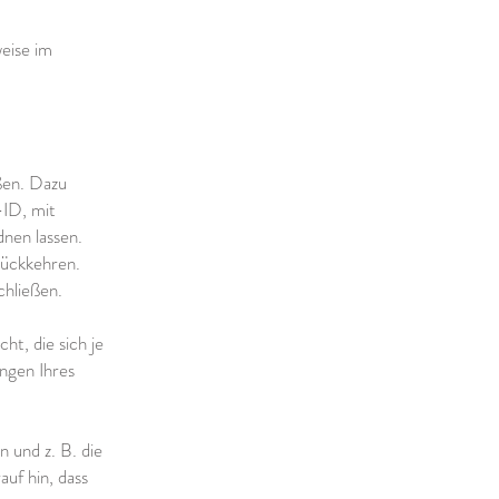
eise im
ßen. Dazu
-ID, mit
nen lassen.
rückkehren.
chließen.
t, die sich je
ungen Ihres
 und z. B. die
uf hin, dass