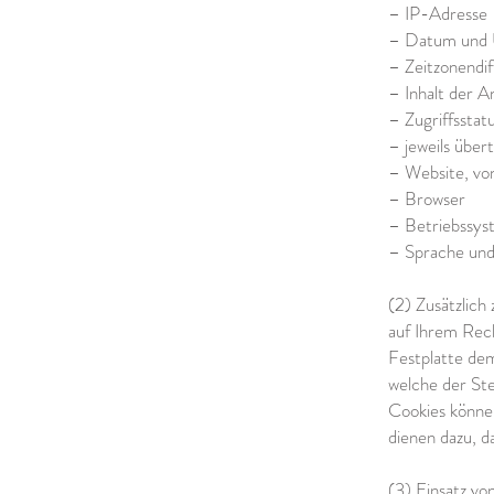
– IP-Adresse
– Datum und U
– Zeitzonendi
– Inhalt der A
– Zugriffssta
– jeweils übe
– Website, vo
– Browser
– Betriebssys
– Sprache und
(2) Zusätzlic
auf Ihrem Rech
Festplatte de
welche der Ste
Cookies könne
dienen dazu, d
(3) Einsatz vo