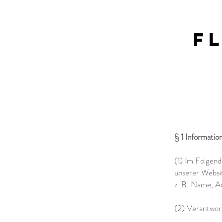
F
§ 1 Informati
(1) Im Folgen
unserer Websit
z. B. Name, A
(2) Verantwor