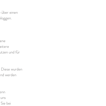
e über einen
nloggen.
dene
eitere
utzen und für
r. Diese wurden
 und werden
wenn
 uns
Sie bei