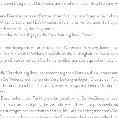
personenbezogenen Daten oder untenstehend in der Beschreibung d
ere Dienstleister oder Partner ihren Sitz in einem Staat außerhalb d
Wirtschaftsraumen (EWR) haben, informieren wir Sie über die Folge
er Beschreibung des Angebotes.
ch oder Widerruf gegen die Verarbeitung Ihrer Daten
ine Einwilligung zur Verarbeitung Ihrer Daten erteilt haben, können Si
rufen. Ein solcher Widerruf beeinflusst die Zulässigkeit der Verarbeit
enen Daten, nachdem Sie ihn gegenüber uns ausgesprochen haben.
r die Verarbeitung Ihrer personenbezogenen Daten auf die Interesse
n Sie Widerspruch gegen die Verarbeitung einlegen. Dies ist der Fall
nsbesondere nicht zur Erfüllung eines Vertrags mit Ihnen erforderlich
 der
Beschreibung der Funktionen dargestellt wird. Bei Ausübung eines 
bitten wir um Darlegung der Gründe, weshalb wir Ihre personenbez
uns durchgeführt verarbeiten sollten. Im Falle Ihres begründeten Wi
 Sachlage und werden entweder die Datenverarbeitung einstellen bzw