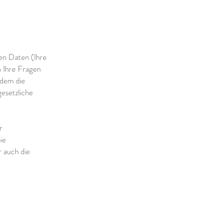
en Daten (Ihre
 Ihre Fragen
hdem die
gesetzliche
r
ie
r auch die