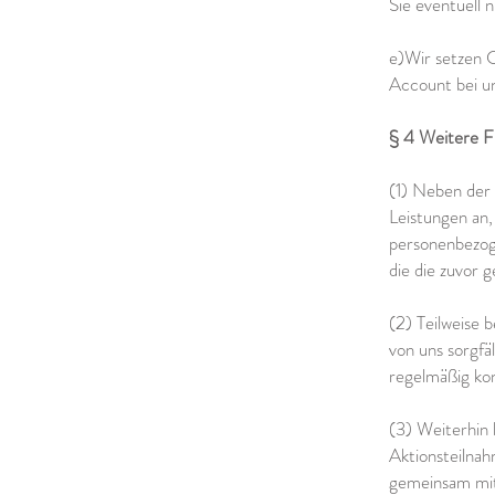
Sie eventuell 
e)Wir setzen C
Account bei un
§ 4 Weitere F
(1) Neben der 
Leistungen an,
personenbezoge
die die zuvor 
(2) Teilweise 
von uns sorgfä
regelmäßig kont
(3) Weiterhin
Aktionsteilnah
gemeinsam mit