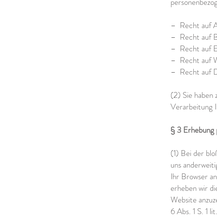
personenbezo
– Recht auf A
– Recht auf B
– Recht auf E
– Recht auf W
– Recht auf D
(2) Sie haben 
Verarbeitung 
§ 3 Erhebung 
(1) Bei der bl
uns anderweiti
Ihr Browser a
erheben wir di
Website anzuze
6 Abs. 1 S. 1 